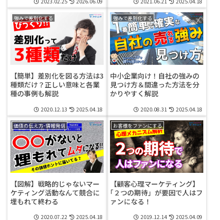
2023.02.25
2026.06.09
2021.06.21
2025.04.18
強みで差別化する
強みで差別化する
【簡単】差別化を図る方法は3
中小企業向け！自社の強みの
種類だけ？正しい意味と各業
見つけ方＆間違った方法を分
種の事例も解説
かりやすく解説
2020.12.13
2025.04.18
2020.08.31
2025.04.18
価値の伝え方･情報発信
お客様をファンにする
【図解】戦略的じゃないマー
【顧客心理マーケティング】
ケティング活動なんて競合に
｢２つの期待」が要因で人はフ
埋もれて終わる
ァンになる！
2020.07.22
2025.04.18
2019.12.14
2025.04.09