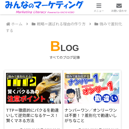
ℹ️ 著書「小さな会社の売れる仕組み」全国書店で発売中！Amazonベストセラー
メニュー
お問い合わせ
ホーム
戦略＝選ばれる理由の作り方
強みで差別化
する
B
LOG
すべてのブログ記事
強みで差別化する
強みで差別化する
TTP＝徹底的にパクるを勘違
ナンバーワン／オンリーワン
いして逆効果になるケース！
は不要！？差別化で勘違いし
賢くマネる方法
がちなこと