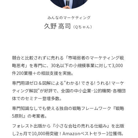
みんなのマーケティング
久野 高司
（Qちゃん）
競合と比較されずに売れる「市場弱者のマーケティング戦
略思考」を専門に、30名以下の小規模事業に対して3,000
件200業種＋の相談支援を実施。
専門用語ゼロ＆図解による"わかる! できる! うれる! マーケ
ティング解説"が好評で、全国の中小企業･公的機関･各種団
体でのセミナー登壇多数。
専門知識なしでも使える独自の戦略フレームワーク『戦略
5原則』の考案者。
フォレスト出版から『小さな会社の売れる仕組み』を出版
し2ヵ月で10,000冊突破！Amazonベストセラー1位獲得。