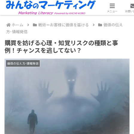
店で発売中！Amazonベストセラー1位獲得✨
メニュー
お問い
ホーム
戦術＝お客様に価値を届ける
価値の伝え
方･情報発信
購買を妨げる心理・知覚リスクの種類と事
例！チャンスを逃してない？
価値の伝え方･情報発信