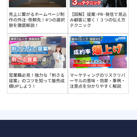
売上に繋がるホームページ制
【図解】提案･PR･発信で見込
作の外注･依頼先！4つの選択
み顧客に響く！３つの伝え方
肢を徹底解説！
テクニック
価値の伝え方･情報発信
価値の伝え方･情報発信
営業職必見！強力な「刺さる
マーケティングのリスクリバ
提案」のコツを知って販売成
ーサルの意味・効果・事例・
績UPしよう！
注意点を分かりやすく解説